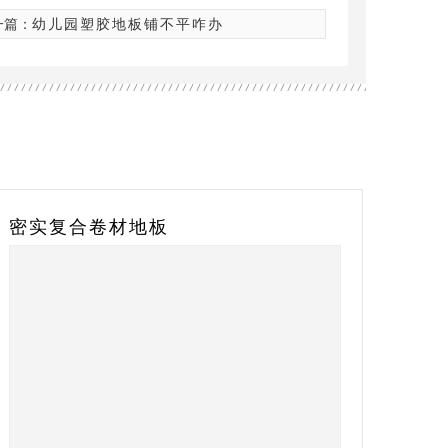
一篇：
幼儿园塑胶地板铺不平咋办
密实复合卷材地板
会