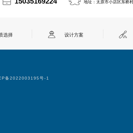
15035169224
15035169224
地址：太原市小店区东桥
质选择
设计方案
CP备2022003195号-1